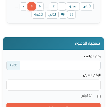
الأولى
السابق
1
2
…
5
6
7
…
88
89
التالي
الأخيرة
تسجيل الدخول
رقم الهاتف :
+965
الرقم السري :
تذكرني