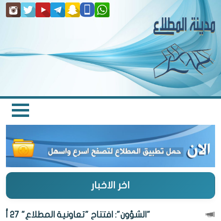
اخر الاخبار
"الشؤون": افتتاح "تعاونية المطلاع" 27 أغسطس