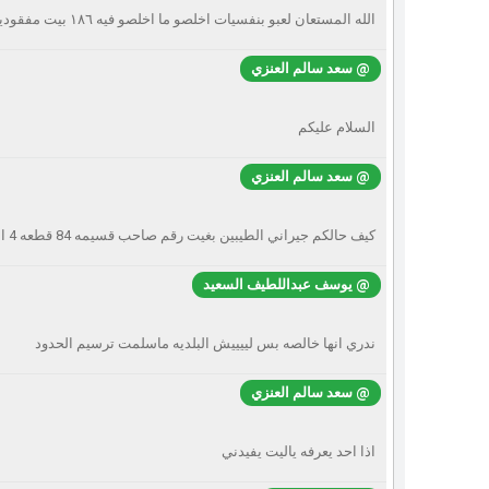
الله المستعان لعبو بنفسيات اخلصو ما اخلصو فيه ١٨٦ بيت مفقودين لقوهم ولا لا
@ سعد سالم العنزي
السلام عليكم
@ سعد سالم العنزي
كيف حالكم جيراني الطيبين بغيت رقم صاحب قسيمه 84 قطعه 4 ان 11 الهاجري
@ يوسف عبداللطيف السعيد
ندري انها خالصه بس لييييش البلديه ماسلمت ترسيم الحدود
@ سعد سالم العنزي
اذا احد يعرفه ياليت يفيدني