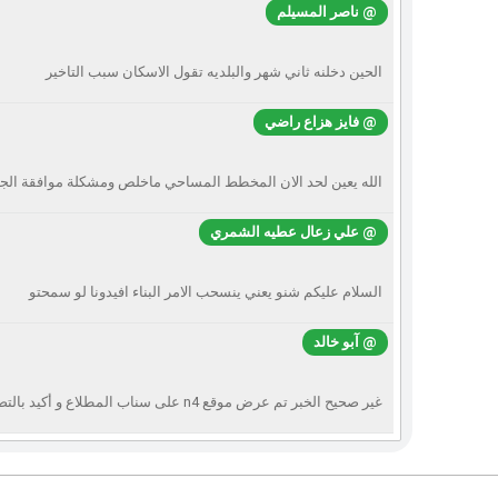
@ ناصر المسيلم
الحين دخلنه ثاني شهر والبلديه تقول الاسكان سبب التاخير
@ فايز هزاع راضي
الله يعين لحد الان المخطط المساحي ماخلص ومشكلة موافقة الجار 
@ علي زعال عطيه الشمري
السلام عليكم شنو يعني ينسحب الامر البناء افيدونا لو سمحتو
@ آبو خالد
غير صحيح الخبر تم عرض موقع n4 على سناب المطلاع و أكيد بالتصوير بأنها غير جاهزه للآسف