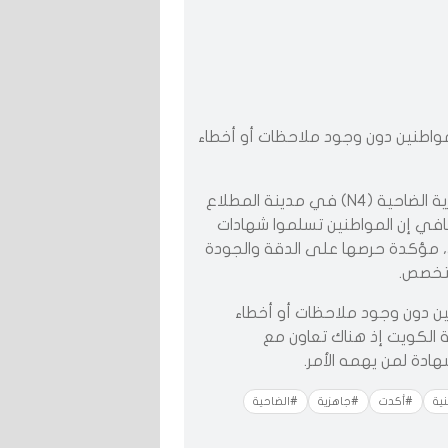
واطنين دون وجود ملاحظات أو أخطاء
أعلنت السكنية المؤسسة العامة للرعاية السكنية جاهزية الضاحية (N4) في مدينة المطلاع
في إن المواطنين تسلموا شهادات
راخيص البناء منذ 10 مايو الماضي، مؤكدة حرصها على الدقة والجودة
متخصص.
ين دون وجود ملاحظات أو أخطاء
ية الكويت إذ هناك تعاون مع
دة لمن يهمه الأمر.
ية
#أكدت
#جاهزية
#الضاحية