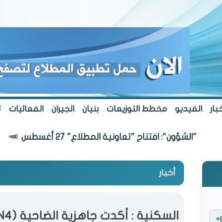
بار
الفيديو
مخطط التوزيعات
بنيان
الجيران
الفعاليات
ت
ن": افتتاح "تعاونية المطلاع" 27 أغسطس
أخبار
السكنية : أكدت جاهزية الضاحية (N4) في مدينة المطلاع
+