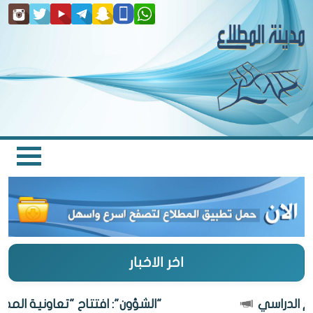
اخر الاخبار
"الشؤون": افتتاح "تعاونية المطلاع" 27 أغسط