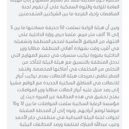
الخضراء حول المدينة فقد تم تسليم المشروع إلى الهيئة
العامة للزراعة والثروة السمكية على أن تقوم لجنة
المناقصات بإجراء القرعة ما بين الشركتين المتقدمتين.
وبين أن هيئة الزراعة تسلمت 52 حديقة مساحتها ما بين 5
إلى 10 آلاف متر مربع، مثمنا حرص وزارة الداخلية على
الانتهاء من المرافق الأساسية لمخفر المنطقة وتشغيله
في أقرب وقت بشهادة أهالي المنطقة، مطالبا وزير
الداخلية بضرورة تركيب سنسرات في جميع الصهاريج التي
تدخل المنطقة بالتنسيق مع هيئة البيئة للتأكد من
التخلص من المخلفات في أماكنها المخصصة. وانتقد
المطر تناقض تصريحات هيئة الاتصالات بعدم تركيب أبراج
للاتصالات في المناطق السكنية الجديدة مع الواقع مشيرا
إلى رصد منزل عليه أبراج اتصالات مطالبا وزير المواصلات
بفتح تحقيق في هذه المخالفة غير المبررة حيث إن
مؤسسة الرعاية السكنية سلمت المواصلات ما بين 12 و15
موقعا لوضع أبراجهم. ونوه إلى أن المحطة المقبلة
لجولات لجنة البيئة الميدانية في منطقتي جابر الأحمد
وغرب عبدالله المبارك لمتابعة ورصد المخالفات البيئية