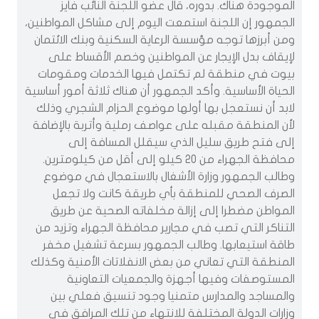
الموجودة هناك. بدوره، قال عضو اللجنة النائب فايز
الجمهور إن اللجنة استمعت اليوم إلى مشاكل المواطنين،
ومن أبرزها توجه مؤسسة الرعاية السكنية وبنك الائتمان
لإيقاف بدل الإيجار عن المواطنين وخصم الأقساط على
بيوت في منطقة لم تكتمل فيها الخدمات ومقومات
الحياة الأساسية. وأكد الجمهور أن هناك ثلاثة أمور أساسية
لابد أن نستعجل بها أولها موضوع الحزام الشجري وذلك
لأن المنطقة مقبله على عواصف رملية وأتربة بالإضافة
إلى فتح طريق سليل الذي سيقلل المسافة إلى
محافظة الجهراء من 20 كيلو إلى أقل من كيلومترين.
وطالب الجمهور وزارة الأشغال بالاستعجال في موضوع
الصرف الصحي للمنطقة بأي طريقة كانت ولا تجعل
المواطن مضطرا إلى إزالة مخلفاته الصحية عن طريق
التناكر التي تصب في مجارير محافظة الجهراء وتزيد من
طاقة استيعابها. وطالب الجمهور بسرعة تشغيل مخفر
المنطقة التي تعاني من بعض الانفلاتات الأمنية وكذلك
المستوصفات وفيها أجهزة والجمعيات التعاونية
والمساجد والمدارس متمنيا وجود تنسيق فعلي بين
وزارات الدولة المختلفة للانتهاء من تلك المرافق في