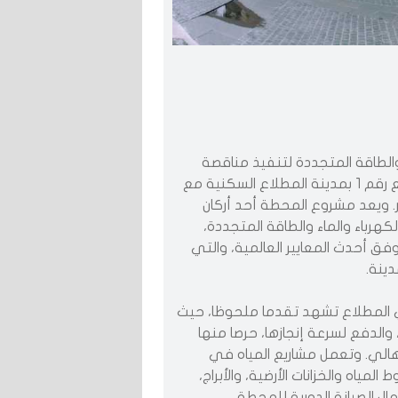
 والطاقة المتجددة لتنفيذ مناقصة
إنشاء وإنجاز وصيانة محطة ضخ مياه وملحقاتها بالموقع رقم 1 بمدينة المطلاع السكنية مع
ية بمبلغ 29 مليونا و857 ألف دينار. ويعد مشروع المحطة أحد أركان
هرباء والماء والطاقة المتجددة،
فق أحدث المعايير العالمية، والتي
ينة.
ة في المطلاع تشهد تقدما ملحوظا، حيث
والدفع لسرعة إنجازها، حرصا منها
أهالي. وتعمل مشاريع المياه في
اه والخزانات الأرضية، والأبراج،
ال الصيانة الدورية للمحطة