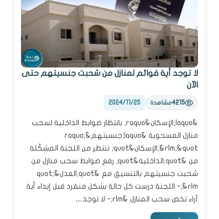
لا توجد أية قوائم لمنازل من سُحبت جنسيتهم حتى
الآن
2024/11/25
4215
مشاهدة
&laquo;الإسكان&raquo; بانتظار ضوابط الداخلية لسحب
منازل المسحوبة &laquo;جنسيتهم&raquo;
&rlm;&quot;الإسكان&quot; تنتظر من اللجنة المشكّلة
من &quot;الداخلية&quot; رفع ضوابط سحب منازل من
سُحبت جنسيتهم بالتنسيق مع &quot;العدل&quot;
&rlm;- اللجنة درست كل حالة بشكل منفرد قبل إبداء أية
آراء تخص سحب المنازل &rlm;- لا توجد…