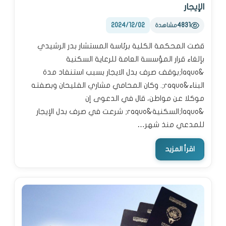
الإيجار
2024/12/02
4831
مشاهدة
قضت المحكمة الكلية برئاسة المستشار بدر الرشيدي
بإلغاء قرار المؤسسة العامة للرعاية السكنية
&laquo;بوقف صرف بدل الايجار بسبب استنفاد مدة
البناء&raquo;. وكان المحامي مشاري الفليحان وبصفته
موكلا عن مواطن، قال في الدعوى إن
&laquo;السكنية&raquo; شرعت في صرف بدل الإيجار
للمدعي منذ شهر…
اقرأ المزيد