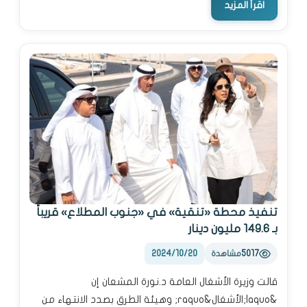
اقرأ المزيد
تنفيذ محطة «تنقية» في «جنوب المطلاع» قريباً
بـ 149.6 مليون دينار
2024/10/20
5017
مشاهدة
قالت وزيرة الأشغال العامة د.نورة المشعان إن
&laquo;الأشغال&raquo; وهيئة الطرق بصدد الانتهاء من