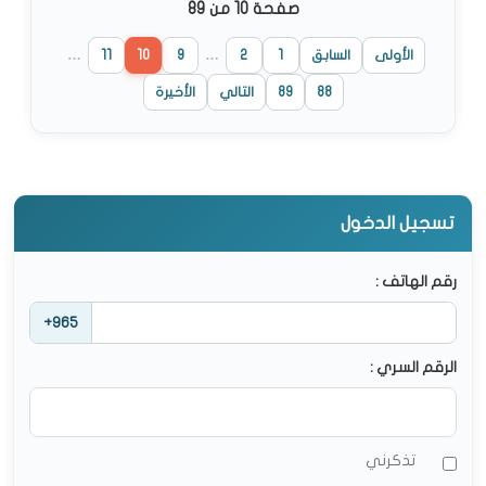
صفحة 10 من 89
الأولى
السابق
1
2
…
9
10
11
…
88
89
التالي
الأخيرة
تسجيل الدخول
رقم الهاتف :
+965
الرقم السري :
تذكرني