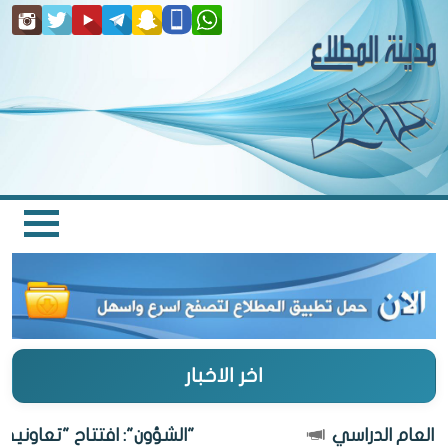
اخر الاخبار
"الشؤون": افتتاح "تعاونية المطلاع"