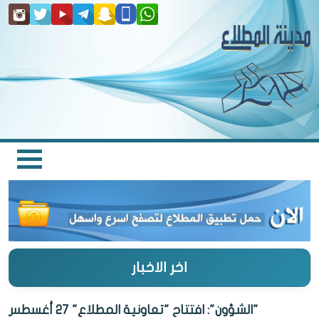
اخر الاخبار
"الشؤون": افتتاح "تعاونية المطلاع" 27 أغسطس