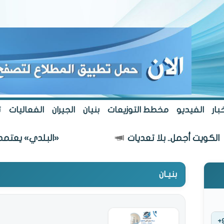
بار
الفيديو
مخطط التوزيعات
بنيان
الجيران
الفعاليات
ت
يت أجمل.. بلا تعديات
«البلدي» يعتمد مسار
بنيـان
+