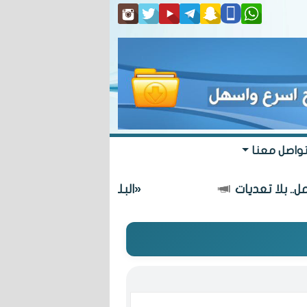
واصل معنا
«البلدي» يعتمد مسار طريق يربط الدائري ال