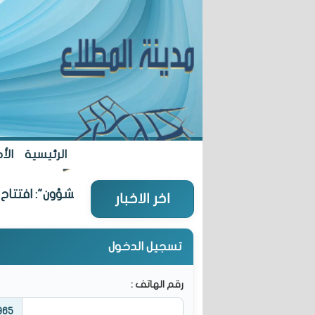
الرئيسية
الأخ
"الشؤون": افتتاح "تعاونية المطلاع" 27 
اخر الاخبار
تسجيل الدخول
رقم الهاتف :
965