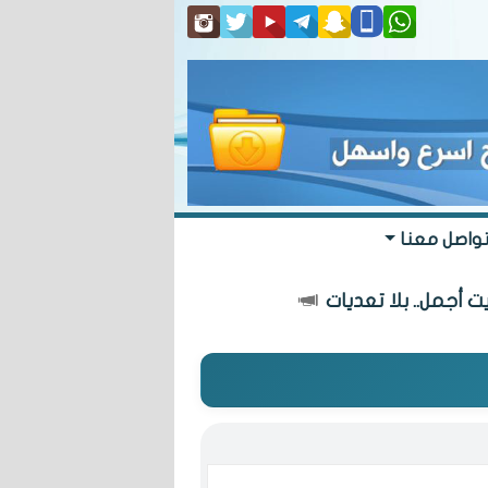
واصل معنا
عديات
«البلدي» يعتمد مسار طريق يربط الدا