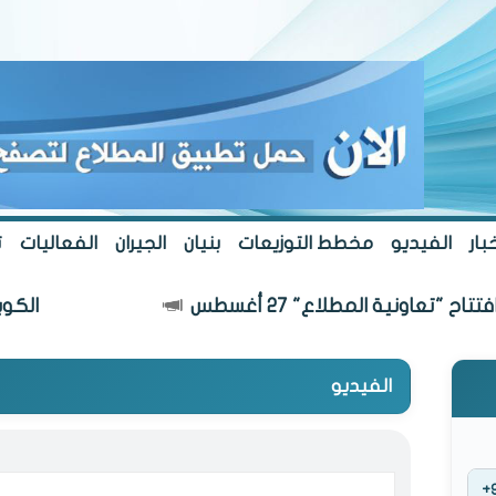
بار
الفيديو
مخطط التوزيعات
بنيان
الجيران
الفعاليات
ت
اع" 27 أغسطس
الكويت أجمل.. بلا ت
الفيديو
+