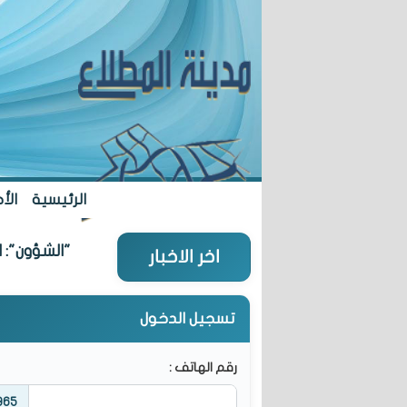
الرئيسية
الأخ
"الشؤون": افتتاح "تعاونية المطل
اخر الاخبار
تسجيل الدخول
رقم الهاتف :
965