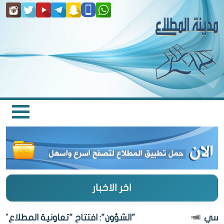
اخر الاخبار
"الشؤون": افتتاح "تعاونية المطلاع" 27 أغسطس