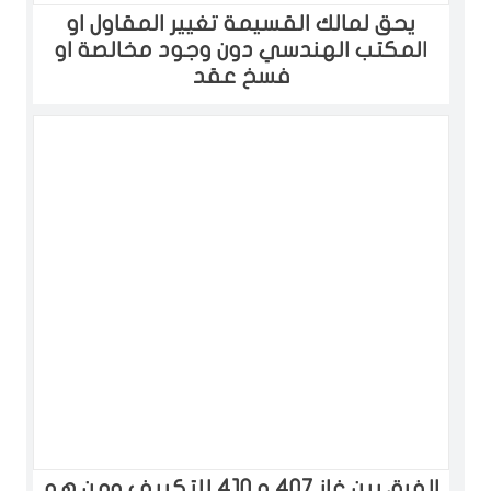
‏يحق لمالك القسيمة تغيير المقاول او
المكتب الهندسي دون وجود مخالصة او
فسخ عقد
الفرق بين غاز 407 و 410 للتكييف ومن هو