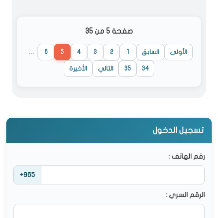
صفحة 5 من 35
الأولى
السابق
1
2
3
4
5
6
…
34
35
التالي
الأخيرة
تسجيل الدخول
رقم الهاتف :
+965
الرقم السري :